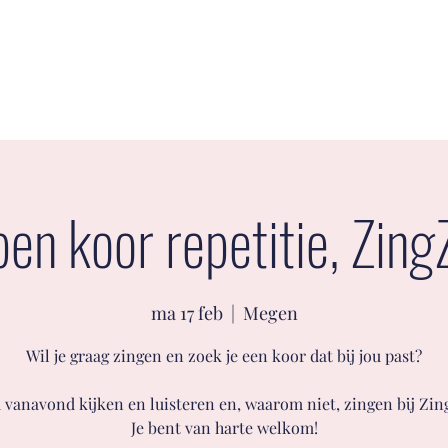
me
Media
Agenda
Lid worden
Webwinkel
Contact
Ledenpor
en koor repetitie, Zing
ma 17 feb
  |  
Megen
Wil je graag zingen en zoek je een koor dat bij jou past?
vanavond kijken en luisteren en, waarom niet, zingen bij Zin
Je bent van harte welkom!