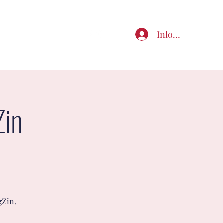
Inloggen
taal
Zin
gZin.